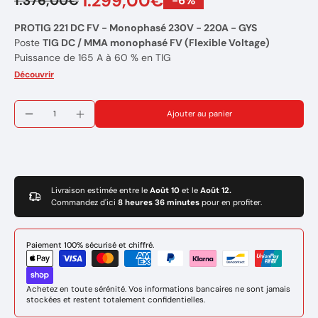
1.299,00€
1.376,00€
-6%
PROTIG 221 DC FV - Monophasé 230V - 220A - GYS
Poste
TIG DC / MMA monophasé FV (Flexible Voltage)
Puissance de 165 A à 60 % en TIG
Puissance de 135 A à 60% en MMA
Découvrir
Pour
aciers doux et inoxydables
Mode pulsé
pour TIG et MMA
Ajouter au panier
Livré sans accessoires
Poids : 11 Kg
Marque : GYS
Réference: 070905
Garantie de 2 ans
Livraison estimée entre le
Août 10
et le
Août 12.
Commandez d'ici
8 heures 36 minutes
pour en profiter.
Paiement 100% sécurisé et chiffré.
Achetez en toute sérénité. Vos informations bancaires ne sont jamais
stockées et restent totalement confidentielles.