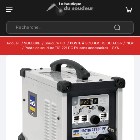
Accueil
/
SOUDURE
/
Soudure TIG
/
POSTE À SOUDER TIG DC ACIER / INOX
/
Poste de soudure TIG 221 DC FV sans accessoires - GYS