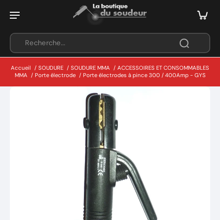
Accueil
/
SOUDURE
/
SOUDURE MMA
/
ACCESSOIRES ET CONSOMMABLES
MMA
/
Porte électrode
/
Porte électrodes à pince 300 / 400Amp - GYS