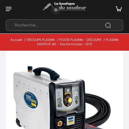
Accueil
/
DÉCOUPE PLASMA
/
POSTE PLASMA - DÉCOUPE
/
PLASMA
EASYCUT 40 - Torche incluse - GYS