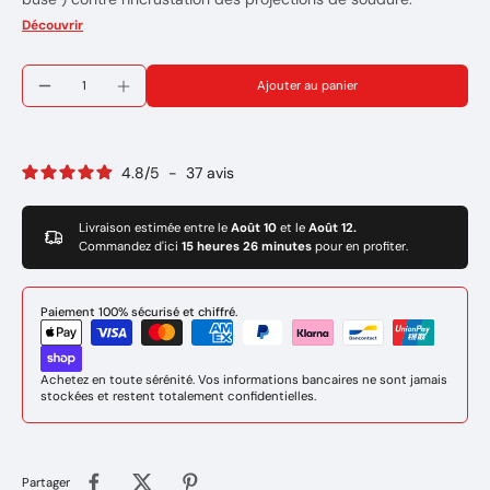
Mode d'emploi:
Découvrir
Tremper la buse chaude dans la pate gel
Afin d'éviter l'obturation des orifices du diffuseur de gaz,
Ajouter au panier
positionner la torche au repos avec la buse de gaz dirigée vers
le bas.
REF:192.0058
Marque : BINZEL
4.8
/
5
-
37
avis
Poids net : 300gr
Livraison estimée entre le
Août 10
et le
Août 12.
Commandez d'ici
15 heures 26 minutes
pour en profiter.
Paiement 100% sécurisé et chiffré.
Achetez en toute sérénité. Vos informations bancaires ne sont jamais
stockées et restent totalement confidentielles.
Partager