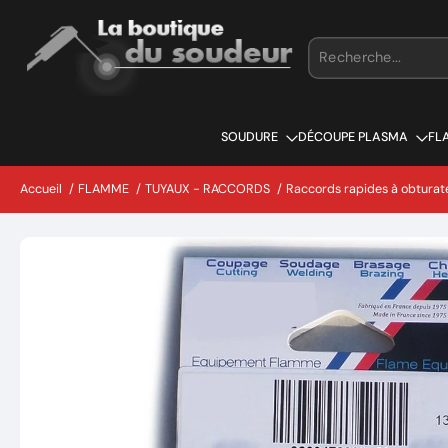
Aller
au
contenu
SOUDURE
DÉCOUPE PLASMA
FL
Accueil
/
FLAMME
/
TUYAUX - RACCORDS
/
Raccords rapides à obturat
Passer
aux
informations
sur
le
produit