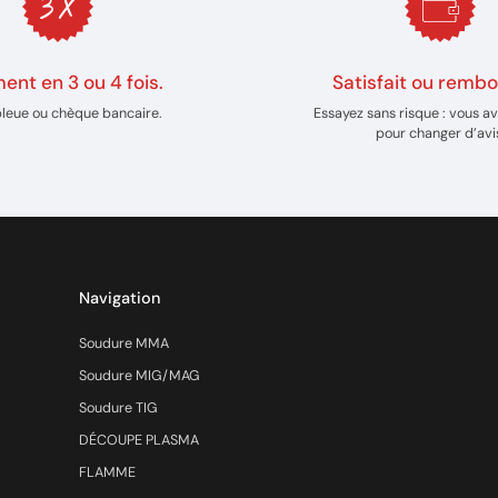
ent en 3 ou 4 fois.
Satisfait ou rembo
bleue ou chèque bancaire.
Essayez sans risque : vous av
pour changer d’avi
Navigation
Soudure MMA
Soudure MIG/MAG
Soudure TIG
DÉCOUPE PLASMA
FLAMME