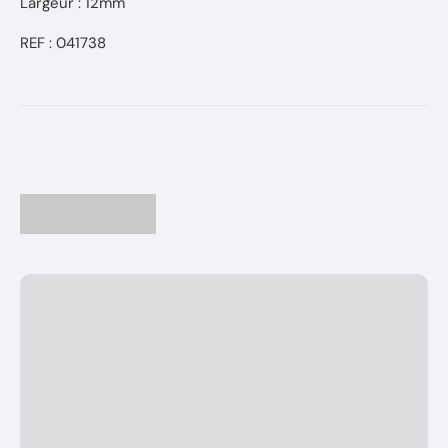
Largeur : 12mm
REF : 041738