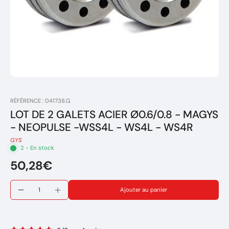
RÉFÉRENCE : 041738.G
LOT DE 2 GALETS ACIER Ø0.6/0.8 - MAGYS
- NEOPULSE -WSS4L - WS4L - WS4R
GYS
2 - En stock
50,28€
Ajouter au panier