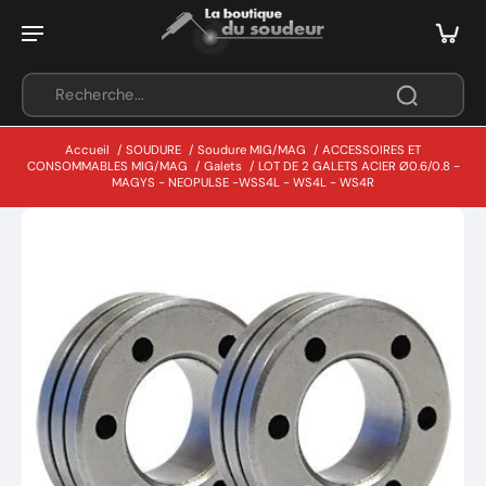
Accueil
/
SOUDURE
/
Soudure MIG/MAG
/
ACCESSOIRES ET
CONSOMMABLES MIG/MAG
/
Galets
/
LOT DE 2 GALETS ACIER Ø0.6/0.8 -
MAGYS - NEOPULSE -WSS4L - WS4L - WS4R