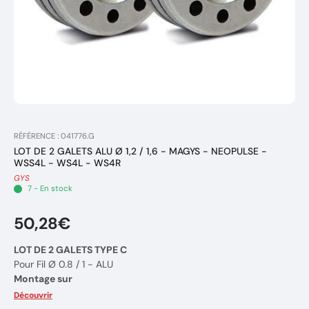
RÉFÉRENCE : 041776.G
LOT DE 2 GALETS ALU Ø 1,2 / 1,6 - MAGYS - NEOPULSE -
WSS4L - WS4L - WS4R
GYS
7 - En stock
50,28€
LOT DE 2 GALETS TYPE C
Pour Fil Ø 0.8 / 1 - ALU
Montage sur
Modèles:
MAGYS, NEOPULS, WSS-4L, WS-4L, WS-4R
Découvrir
Dimensions