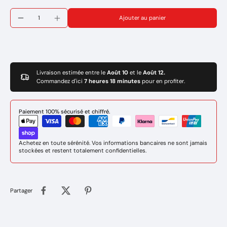
Diamètre extérieur : 37mm
Ajouter au panier
Diamètre de l'alésage : 19mm
Largeur : 12mm
Marque : GYS
Réference: 041776
Livraison estimée entre le
Août 10
et le
Août 12.
Commandez d'ici
7 heures 18 minutes
pour en profiter.
Paiement 100% sécurisé et chiffré.
Achetez en toute sérénité. Vos informations bancaires ne sont jamais
stockées et restent totalement confidentielles.
Partager