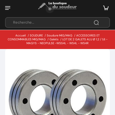
Accueil
/
SOUDURE
/
Soudure MIG/MAG
/
ACCESSOIRES ET
CONSOMMABLES MIG/MAG
/
Galets
/
LOT DE 2 GALETS ALU Ø 1,2 / 1,6 -
MAGYS - NEOPULSE -WSS4L - WS4L - WS4R