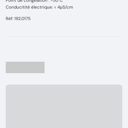
Point de congélation : -50°C
Conducitité électrique: < 4μS/cm
Rèf: 192.0175