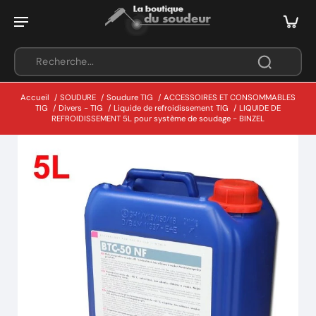
Accueil
/
SOUDURE
/
Soudure TIG
/
ACCESSOIRES ET CONSOMMABLES
TIG
/
Divers - TIG
/
Liquide de refroidissement TIG
/
LIQUIDE DE
REFROIDISSEMENT 5L pour système de soudage - BINZEL