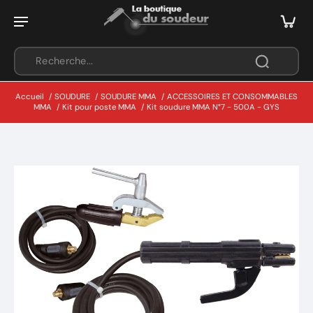
Accueil
/
SOUDURE
/
SOUDURE MMA
/
ACCESSOIRES ET CONSOMMABLES
MMA
/
Kit pour poste MMA
/
Kit soudure MMA N°7 - 500A - GYS