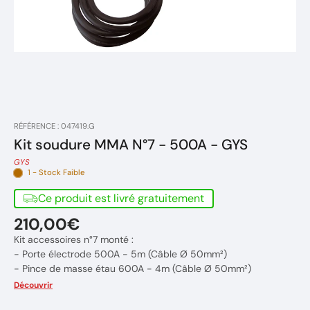
RÉFÉRENCE : 047419.G
Kit soudure MMA N°7 - 500A - GYS
GYS
1 - Stock Faible
Ce produit est livré gratuitement
210,00€
Kit accessoires n°7 monté :
- Porte électrode 500A - 5m (Câble Ø 50mm²)
- Pince de masse étau 600A - 4m (Câble Ø 50mm²)
- Connecteurs 35/50 (Diamètre : 13 mm)
Découvrir
Marque : GYS