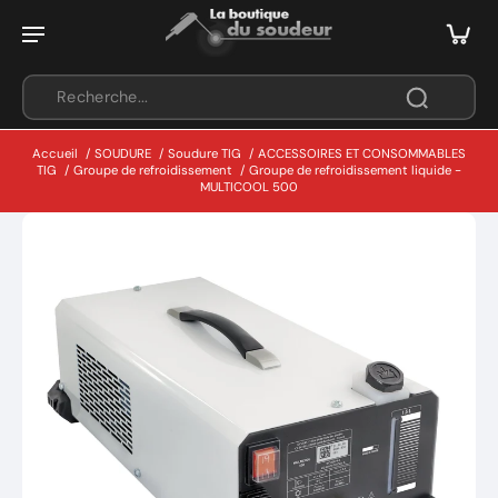
Accueil
/
SOUDURE
/
Soudure TIG
/
ACCESSOIRES ET CONSOMMABLES
TIG
/
Groupe de refroidissement
/
Groupe de refroidissement liquide -
MULTICOOL 500