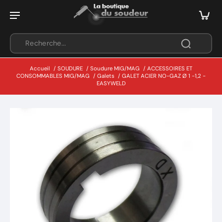
Accueil
/
SOUDURE
/
Soudure MIG/MAG
/
ACCESSOIRES ET
CONSOMMABLES MIG/MAG
/
Galets
/
GALET ACIER NO-GAZ Ø 1 -1,2 -
EASYWELD