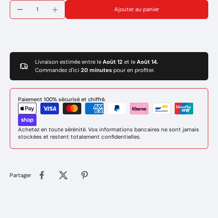
Caractéristiques
Ajouter au panier
Diamètre Extérieur : 30mm
Diamètre Intérieur : 10 mm
Epaisseur : 18 mm
Marque : WUITHOM
Réference:
IN-7671280
Livraison estimée entre le
Août 12
et le
Août 14.
Commandez d'ici
20 minutes
pour en profiter.
Paiement 100% sécurisé et chiffré.
Achetez en toute sérénité. Vos informations bancaires ne sont jamais
stockées et restent totalement confidentielles.
Partager