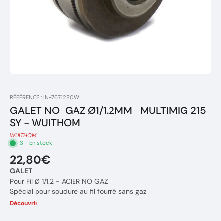
RÉFÉRENCE : IN-7671280.W
GALET NO-GAZ Ø1/1.2MM- MULTIMIG 215
SY - WUITHOM
WUITHOM
3 - En stock
22,80€
GALET
Pour Fil Ø 1/1.2 - ACIER NO GAZ
Spécial pour soudure au fil fourré sans gaz
Montage sur
Découvrir
modèles : MULTIMIG 215 SY - 2016