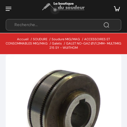
Accueil
/
SOUDURE
/
Soudure MIG/MAG
/
ACCESSOIRES ET
CONSOMMABLES MIG/MAG
/
Galets
/
GALET NO-GAZ Ø1/1.2MM- MULTIMIG
215 SY - WUITHOM