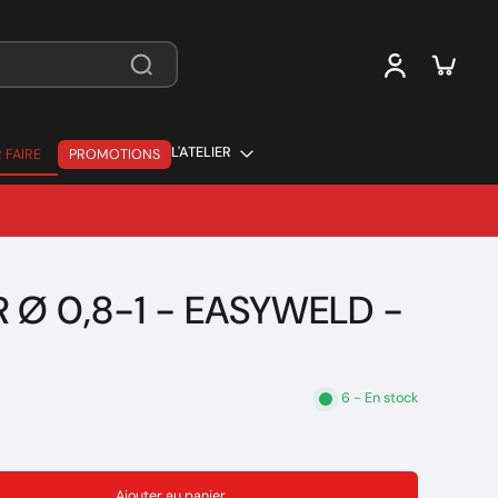
L'ATELIER
 FAIRE
PROMOTIONS
 FAIRE
 Ø 0,8-1 - EASYWELD -
6 - En stock
Ajouter au panier