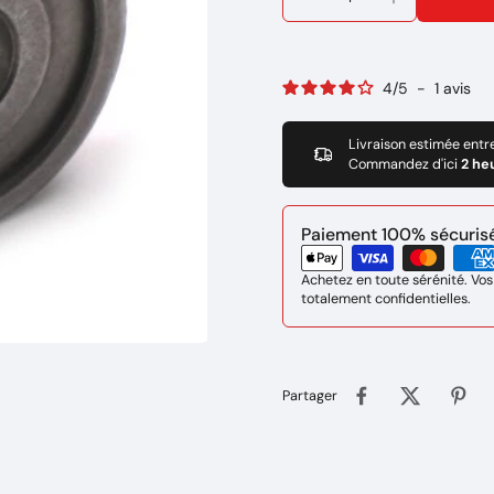
4
/
5
-
1
avis
Livraison estimée entr
Commandez d'ici
2 he
Paiement 100% sécurisé 
Achetez en toute sérénité. Vos
totalement confidentielles.
Partager