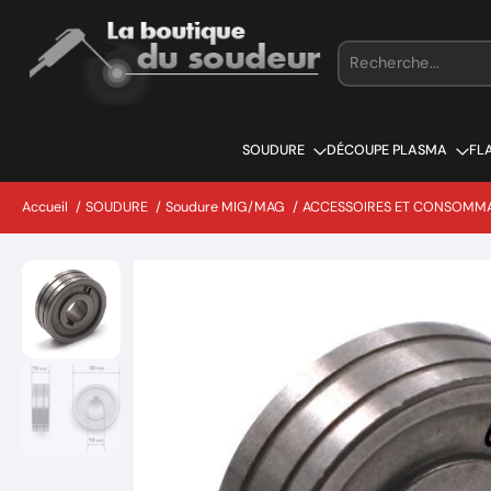
Aller
au
contenu
SOUDURE
DÉCOUPE PLASMA
FL
Accueil
/
SOUDURE
/
Soudure MIG/MAG
/
ACCESSOIRES ET CONSOMM
Passer
aux
informations
sur
le
produit