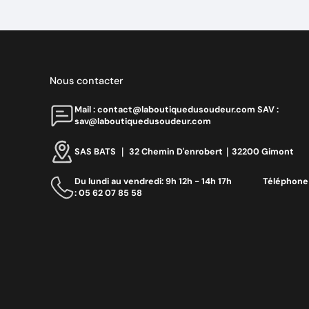
Nous contacter
Mail : contact@laboutiquedusoudeur.comㅤㅤㅤㅤ SAV :
sav@laboutiquedusoudeur.com
SAS BATS ｜ 32 Chemin D'enrobert｜32200 Gimont
Du lundi au vendredi: 9h 12h - 14h 17h ‎ ‎ ‎ ‎ ‎ ‎ ‎ ‎ ‎ ‎ ‎ ‎ ‎ ‎‎ Téléphone
: 05 62 07 85 58