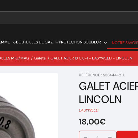
AMME
BOUTEILLES DE GAZ
PROTECTION SOUDEUR
NOTRE SAVOIR
NOTRE SAVOIR
ABLES MIG/MAG
/
Galets
/
GALET ACIER Ø 0,8-1 - EASYWELD - LINCOLN
RÉFÉRENCE : S33444-21.L
GALET ACIER
LINCOLN
EASYWELD
18,00€