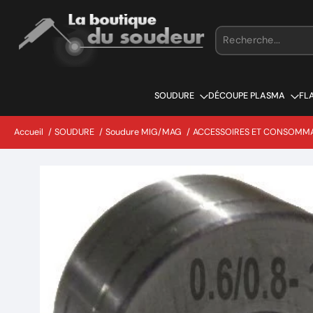
Aller
au
contenu
SOUDURE
DÉCOUPE PLASMA
FL
Accueil
/
SOUDURE
/
Soudure MIG/MAG
/
ACCESSOIRES ET CONSOMM
Passer
aux
informations
sur
le
produit