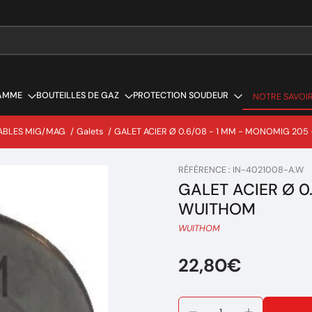
AMME
BOUTEILLES DE GAZ
PROTECTION SOUDEUR
NOTRE SAVOIR
NOTRE SAVOIR
ABLES MIG/MAG
/
Galets
/
GALET ACIER Ø 0.6/08 - 1 MM - MONOMIG 205
RÉFÉRENCE : IN-4021008-A.W
GALET ACIER Ø 0
WUITHOM
WUITHOM
22,80€