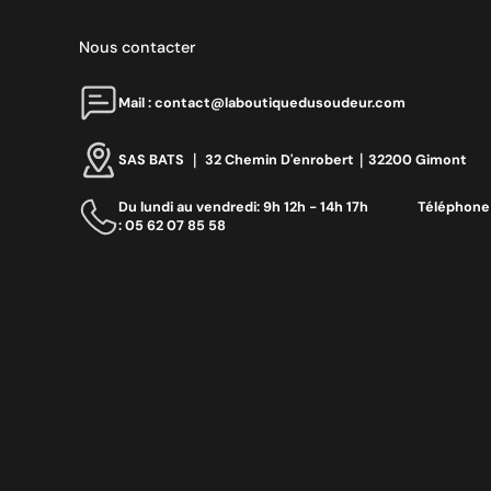
Nous contacter
Mail : contact@laboutiquedusoudeur.com
SAS BATS ｜ 32 Chemin D'enrobert｜32200 Gimont
Du lundi au vendredi: 9h 12h - 14h 17h ‎ ‎ ‎ ‎ ‎ ‎ ‎ ‎ ‎ ‎ ‎ ‎ ‎ ‎‎ Téléphone
: 05 62 07 85 58