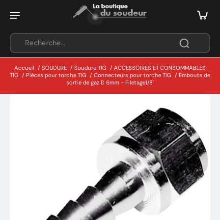
Accueil
/
SOUDURE
/
Soudure TIG
/
ACCESSOIRES ET CONSOMMABLES
TIG
/
Pièces pour torche TIG
/
Connecteurs pour torche TIG
/
Embouts de
sortie de gaz D 6mm - Filetage1/8"