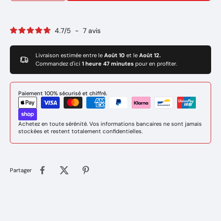
4.7
/
5
-
7
avis
Livraison estimée entre le
Août 10
et le
Août 12.
Commandez d'ici
1 heure 47 minutes
pour en profiter.
Paiement 100% sécurisé et chiffré.
Achetez en toute sérénité. Vos informations bancaires ne sont jamais
stockées et restent totalement confidentielles.
Partager