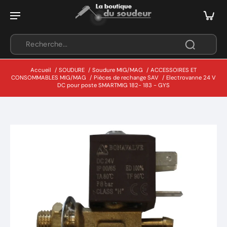
Accueil
/
SOUDURE
/
Soudure MIG/MAG
/
ACCESSOIRES ET
CONSOMMABLES MIG/MAG
/
Pièces de rechange SAV
/
Electrovanne 24 V
DC pour poste SMARTMIG 182- 183 - GYS