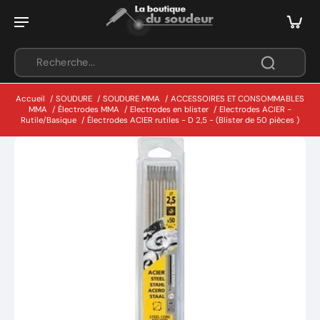
Accueil
/
SOUDURE
/
SOUDURE MMA
/
ACCESSOIRES ET CONSOMMABLES
MMA
/
Électrodes MMA
/
Electrodes en blister
/
Electrodes ACIER -
Rutile/Basique
/
Électrodes ACIER rutiles - D 2,5 - (Blister de 50 pièces )