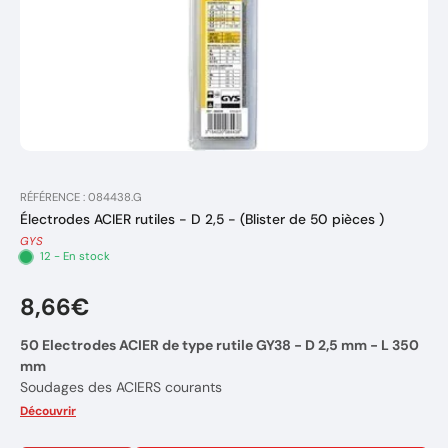
RÉFÉRENCE : 084438.G
Électrodes ACIER rutiles - D 2,5 - (Blister de 50 pièces )
GYS
12 - En stock
8,66€
50 Electrodes ACIER de type rutile GY38 - D 2,5 mm - L 350
mm
Soudages des ACIERS courants
Diamètre d'électrode: 2,5 mm
Découvrir
Epaisseur à souder : 2,5 à 6 mm