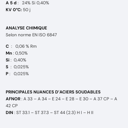
A 5 d
: 24% Si 0,40%
KV 0°C:
50 j
ANALYSE CHIMIQUE
Selon norme EN ISO 6847
C
: 0,06 % Rm
Mn
: 0,50%
Si
: 0,40%
S
: 0,025%
P
: 0,025%
PRINCIPALES NUANCES D’ACIERS SOUDABLES
AFNOR
: A 33 – A 34 – E 24 – E 28 – E 30 – A 37 CP – A
42 CP
DIN
: ST 33.1 – ST 37.3 – ST 44 (2.3) H I – H II