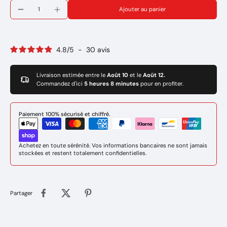
Puissance de soudage à régler: 80Amp
Ajouter au panier
Amorçage et réamorçage faciles.
Bonne soudabilité en toutes positions.
Multipositions
Cordons plats à légèrement bombés et décrassage facile.
4.8
/
5
-
30
avis
(Branchement du porte électrode au - du poste de soudure)
Marque: GYS
Rèf: 084438
Livraison estimée entre le
Août 10
et le
Août 12.
Commandez d'ici
5 heures 8 minutes
pour en profiter.
Paiement 100% sécurisé et chiffré.
Achetez en toute sérénité. Vos informations bancaires ne sont jamais
stockées et restent totalement confidentielles.
Partager