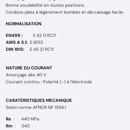
Bonne soudabilité en toutes positions.
Cordons plats à légèrement bombés et décrassage facile.
NORMALISATION
EN499 :
E 42 0 RC11
AWS A 5.1:
E 6013
DIN 1913:
E 43 21 RC11
NATURE DU COURANT
Amorçage dès 40 V
Courant continu : Polarité (-) à l’électrode
CARATERISTIQUES MECANIQUE
Selon norme AFNOR NF 1594.1
Re
: 440 MPa
Rm
: 540