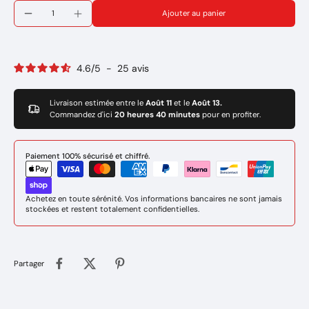
Puissance de soudage à régler: 55Amp
Ajouter au panier
Amorçage et réamorçage faciles.
Bonne soudabilité en toutes positions.
Multipositions
Cordons plats à légèrement bombés et décrassage facile.
4.6
/
5
-
25
avis
(Branchement du porte électrode au - du poste de soudure)
Marque: GYS
Rèf: 085022
Livraison estimée entre le
Août 11
et le
Août 13.
Commandez d'ici
20 heures 40 minutes
pour en profiter.
Paiement 100% sécurisé et chiffré.
Achetez en toute sérénité. Vos informations bancaires ne sont jamais
stockées et restent totalement confidentielles.
Partager