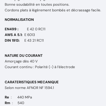
Bonne soudabilité en toutes positions.
Cordons plats à légèrement bombés et décrassage facile.
NORMALISATION
EN499 :
E 42 0 RC11
AWS A 5.1:
E 6013
DIN 1913:
E 43 21 RC11
NATURE DU COURANT
Amorçage dès 40 V
Courant continu : Polarité (-) à l’électrode
CARATERISTIQUES MECANIQUE
Selon norme AFNOR NF 1594.1
Re
: 440 MPa
Rm
: 540