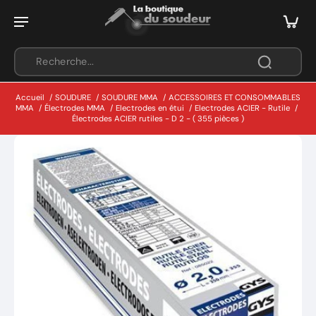
Accueil
/
SOUDURE
/
SOUDURE MMA
/
ACCESSOIRES ET CONSOMMABLES
MMA
/
Électrodes MMA
/
Electrodes en étui
/
Electrodes ACIER - Rutile
/
Électrodes ACIER rutiles - D 2 - ( 355 pièces )