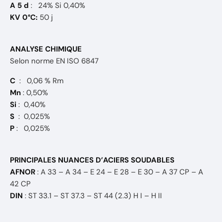
A 5 d
: 24% Si 0,40%
KV 0°C:
50 j
ANALYSE CHIMIQUE
Selon norme EN ISO 6847
C
: 0,06 % Rm
Mn
: 0,50%
Si
: 0,40%
S
: 0,025%
P
: 0,025%
PRINCIPALES NUANCES D’ACIERS SOUDABLES
AFNOR
: A 33 – A 34 – E 24 – E 28 – E 30 – A 37 CP – A
42 CP
DIN
: ST 33.1 – ST 37.3 – ST 44 (2.3) H I – H II