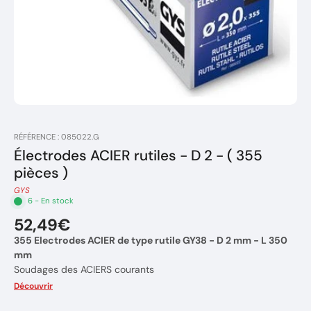
RÉFÉRENCE : 085022.G
Électrodes ACIER rutiles - D 2 - ( 355
pièces )
GYS
6 - En stock
52,49€
355 Electrodes ACIER de type rutile GY38 - D 2 mm - L 350
mm
Soudages des ACIERS courants
Diamètre d'électrode: 2 mm
Découvrir
Epaisseur à souder : 1,5 à 3 mm