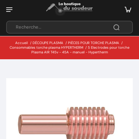
Accueil
/
DÉCOUPE PLASMA
/
PIÈCES POUR TORCHE PLASMA
/
Consommables torche plasma HYPERTHERM
/
5 Electrodes pour torche
Plasma AIR T45v - 45A - manuel - Hypertherm