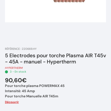
RÉFÉRENCE : 220669.HY
5 Electrodes pour torche Plasma AIR T45v
- 45A - manuel - Hypertherm
HYPERTHERM
3 - En stock
90,60€
Pour torche plasma POWERMAX 45
Intensité: 45 Amp
Pour torche Manuelle AIR T45m
Marque : Hypertherm
Découvrir
Vendu par 5 pièces