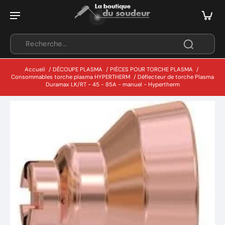
Accueil
/
DÉCOUPE PLASMA
/
PIÈCES POUR TORCHE PLASMA
/
Consommables torche plasma HYPERTHERM
/
Déflecteur de torche Plasma
Duramax LK/RT - 45 - 85A - manuel - Hypertherm