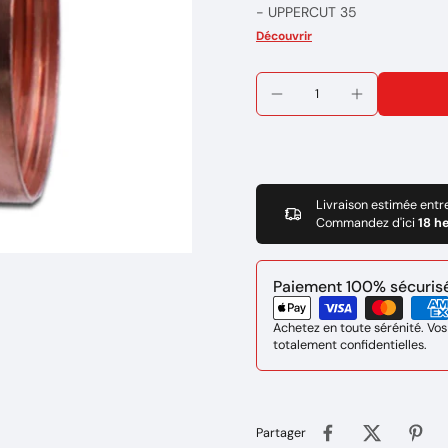
- UPPERCUT 35
Marque : EASYWELD
Découvrir
Réference: 1EW593-1
Livraison estimée entr
Commandez d'ici
18 h
Paiement 100% sécurisé 
Achetez en toute sérénité. Vos
totalement confidentielles.
Partager