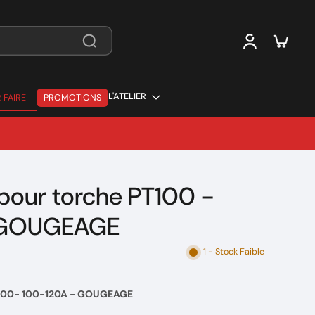
L'ATELIER
 FAIRE
PROMOTIONS
 FAIRE
 pour torche PT100 -
-GOUGEAGE
1 - Stock Faible
T100- 100-120A -
GOUGEAGE