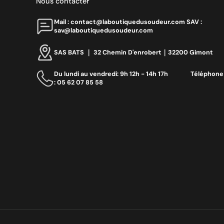
Nous contacter
Mail : contact@laboutiquedusoudeur.comㅤㅤㅤㅤ SAV :
sav@laboutiquedusoudeur.com
SAS BATS ｜ 32 Chemin D'enrobert｜32200 Gimont
Du lundi au vendredi: 9h 12h - 14h 17h ‎ ‎ ‎ ‎ ‎ ‎ ‎ ‎ ‎ ‎ ‎ ‎ ‎ ‎‎ Téléphone
: 05 62 07 85 58