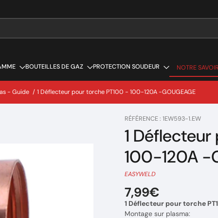
AMME
BOUTEILLES DE GAZ
PROTECTION SOUDEUR
NOTRE SAVOIR
NOTRE SAVOIR
s - Guide
/
1 Déflecteur pour torche PT100 - 100-120A -GOUGEAGE
RÉFÉRENCE : 1EW593-1.EW
1 Déflecteur
100-120A 
EASYWELD
7,99€
1 Déflecteur pour torche P
Montage sur plasma: