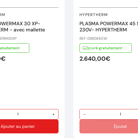
RM
HYPERTHERM
OWERMAX 30 XP-
PLASMA POWERMAX 45 
RM - avec mallette
230V- HYPERTHERM
HERM30XP
REF: 088568.EW
ratuitement
Livré gratuitement
0€
2.640,00€
+
-
Ajouter au panier
Épuisé