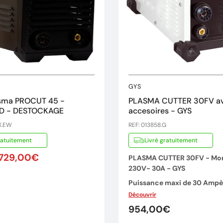
Garantie de 2 ans
GYS
asma PROCUT 45 -
PLASMA CUTTER 30FV a
D - DESTOCKAGE
accesoires - GYS
X.EW
REF: 013858.G
ratuitement
Livré gratuitement
729,00€
PLASMA CUTTER 30FV - Mo
230V- 30A - GYS
Puissance maxi de 30 Ampè
Découvrir
Idéal maintenance, travaux d
carrosserie, artisans.
954,00€
Inverter