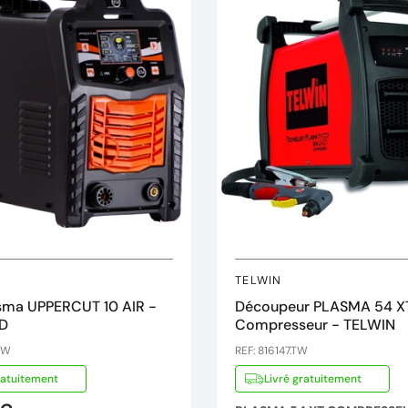
TELWIN
sma UPPERCUT 10 AIR -
Découpeur PLASMA 54 X
D
Compresseur - TELWIN
EW
REF: 816147.TW
ratuitement
Livré gratuitement