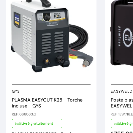
GYS
EASYWELD
PLASMA EASYCUT K25 - Torche
Poste pla
incluse - GYS
EASYWEL
REF: 068063.G
REF: 1EW716.
Livré gratuitement
Livré g