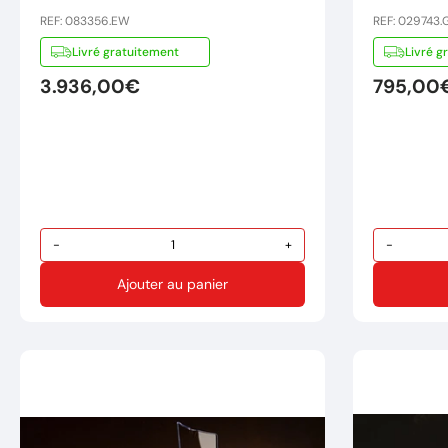
REF: 083356.EW
REF: 029743.
Livré gratuitement
Livré g
3.936,00€
795,00
-
+
-
Ajouter au panier