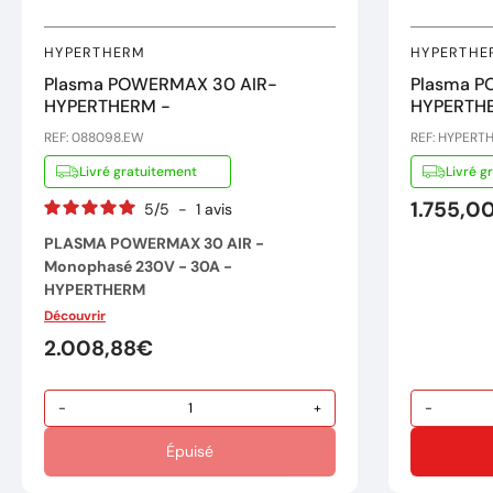
HYPERTHERM
HYPERTHE
Plasma POWERMAX 30 AIR-
Plasma P
HYPERTHERM -
HYPERTHE
REF: 088098.EW
REF: HYPERT
Livré gratuitement
Livré g
1.755,0
5
/
5
-
1
avis
PLASMA POWERMAX 30 AIR -
Monophasé 230V - 30A -
HYPERTHERM
Découvrir
Malgré sa petite taille, le Powermax30®
AIR produit un grand rendement. C’est le
2.008,88€
système de coupage plasma le plus
petit et le plus léger de sa catégorie, il
-
+
-
comprend un
compresseur à air
intégré
et vous pouvez utiliser le
Épuisé
Powermax30 partout où vous trouvez
avec une alimentation monophasée