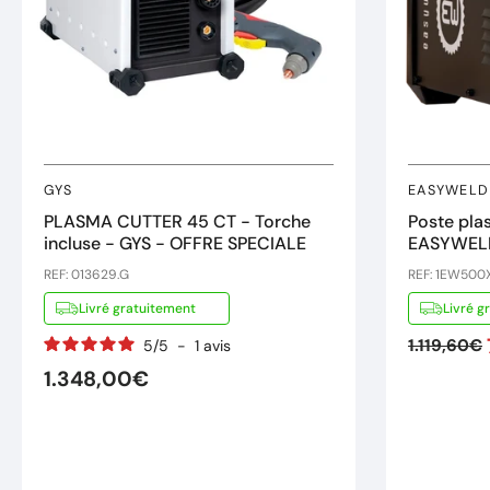
GYS
EASYWELD
PLASMA CUTTER 45 CT - Torche
Poste pl
incluse - GYS - OFFRE SPECIALE
EASYWEL
REF: 013629.G
REF: 1EW500
Livré gratuitement
Livré g
1.119,60€
5
/
5
-
1
avis
1.348,00€