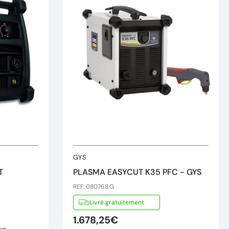
GYS
T
PLASMA EASYCUT K35 PFC - GYS
REF: 080768.G
Livré gratuitement
1.678,25€