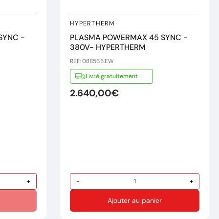
HYPERTHERM
SYNC -
PLASMA POWERMAX 45 SYNC -
380V- HYPERTHERM
REF: 088565.EW
Livré gratuitement
2.640,00€
+
-
+
Ajouter au panier