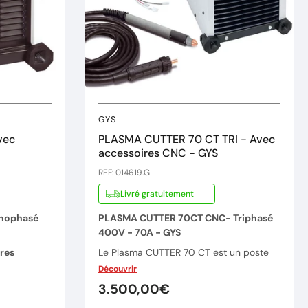
GYS
vec
PLASMA CUTTER 70 CT TRI - Avec
accessoires CNC - GYS
REF: 014619.G
Livré gratuitement
nophasé
PLASMA CUTTER 70CT CNC- Triphasé
400V - 70A - GYS
res
Le Plasma CUTTER 70 CT est un poste
de découpe triphasé robuste avec un
Découvrir
e
facteur de marche de 60% @ 70A.
3.500,00€
Il découpe parfaitement des épaisseurs