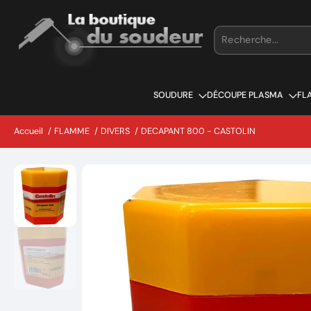
Aller
au
contenu
SOUDURE
DÉCOUPE PLASMA
FL
Accueil
/
FLAMME
/
DIVERS
/
DECAPANT 800 - CASTOLIN
Passer
aux
informations
sur
le
produit