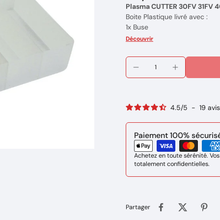
Plasma CUTTER 30FV 31FV 4
Boite Plastique livré avec :
1x Buse
1x Diffuseurs
Découvrir
3x Tuyères
3x Electrodes
Marque : GYS
Réference: 039957
4.5
/
5
-
19
avis
Paiement 100% sécurisé 
Achetez en toute sérénité. Vos
totalement confidentielles.
Partager