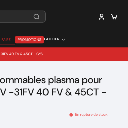
L'ATELIER
 FAIRE
PROMOTIONS
 FAIRE
-31FV 40 FV & 45CT - GYS
sommables plasma pour
V -31FV 40 FV & 45CT -
En rupture de stock