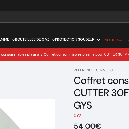
AMME
BOUTEILLES DE GAZ
PROTECTION SOUDEUR
NOTRE SAVOIR
NOTRE SAVOIR
 - consommables plasma
/
Coffret consommables plasma pour CUTTER 30FV 
RÉFÉRENCE : 039957.G
Coffret con
CUTTER 30F
GYS
GYS
54,00€