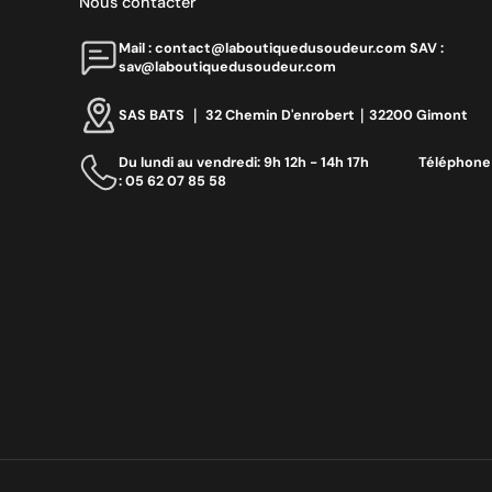
Nous contacter
Mail : contact@laboutiquedusoudeur.comㅤㅤㅤㅤ SAV :
sav@laboutiquedusoudeur.com
SAS BATS ｜ 32 Chemin D'enrobert｜32200 Gimont
Du lundi au vendredi: 9h 12h - 14h 17h ‎ ‎ ‎ ‎ ‎ ‎ ‎ ‎ ‎ ‎ ‎ ‎ ‎ ‎‎ Téléphone
: 05 62 07 85 58