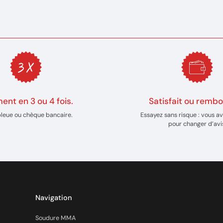
ent en 3 ou 4 fois.
Satisfait ou rembo
bleue ou chèque bancaire.
Essayez sans risque : vous av
pour changer d’avi
Navigation
Soudure MMA