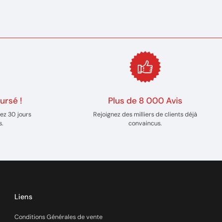
ursé !
Plus de 8 000 Avis
ez 30 jours
Rejoignez des milliers de clients déjà
s.
convaincus.
Liens
Conditions Générales de vente