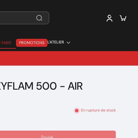
L'ATELIER
 FAIRE
PROMOTIONS
 FAIRE
YFLAM 500 - AIR
En rupture de stock
Épuisé