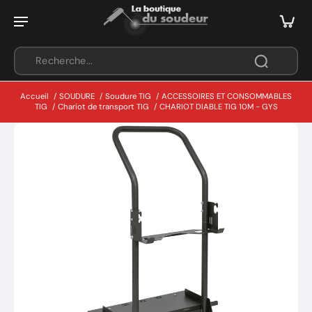
Accueil
/
SOUDURE
/
Soudure TIG
/
ACCESSOIRES ET CONSOMMABLES
TIG
/
Chariot de transport TIG
/
CHARIOT DIABLE TIG 10M - GYS