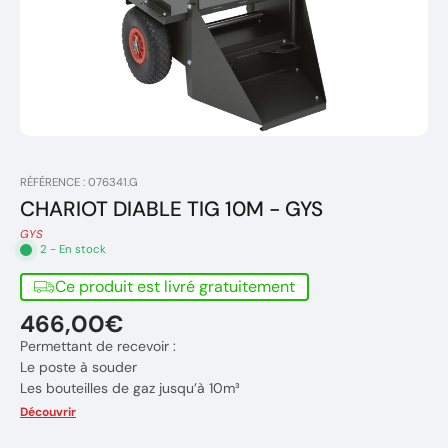
RÉFÉRENCE : 076341.G
CHARIOT DIABLE TIG 10M - GYS
GYS
2 - En stock
Ce produit est livré gratuitement
466,00€
Permettant de recevoir :
Le poste à souder
Les bouteilles de gaz jusqu’à 10m³
Les baguettes et autres consommables
Découvrir
Les accessoires de commande à distance