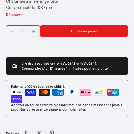
Chalumeau à mélange tête
Coupe maxi de 300 mm
Fourni nu
Découvrir
Marque : TLS
Réference: 133470
Ajouter au panier
" Photo non-contractuelle "
Livraison estimée entre le
Août 12
et le
Août 14.
Commandez d'ici
17 heures 11 minutes
pour en profiter.
Paiement 100% sécurisé et chiffré.
Achetez en toute sérénité. Vos informations bancaires ne sont jamais
stockées et restent totalement confidentielles.
Partager