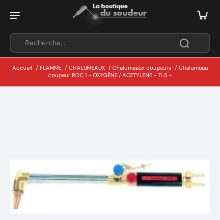
Accueil
/
FLAMME
/
CHALUMEAUX
/
Chalumeaux coupeurs
/
Chalumeau
coupeur ROC 1 - OXYGÈNE / ACETYLENE - TLS -