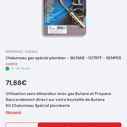
RÉFÉRENCE : 05638.S
Chalumeau gaz spécial plombier - BUTANE -1217RTF - KEMPER
KEMPER
3 - En stock
71,88€
Utilisation sans détendeur avec gaz Butane et Propane
Raccordement direct sur votre bouteille de Butane
Kit Chalumeau Spécial plomberie
Application : Chalumeau à flamme avec 3 bruleurs
Découvrir
(Temperature de la flamme 1850 C°)
Puissance : Variable selon la buse