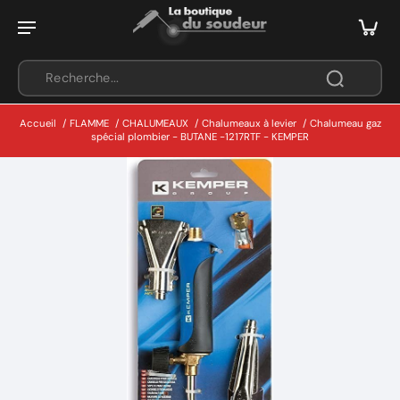
Accueil
/
FLAMME
/
CHALUMEAUX
/
Chalumeaux à levier
/
Chalumeau gaz
spécial plombier - BUTANE -1217RTF - KEMPER