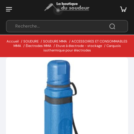
Accueil
/
SOUDURE
/
SOUDURE MMA
/
ACCESSOIRES ET CONSOMMABLES
MMA
/
Électrodes MMA
/
Etuve à électrode - stockage
/
Carquois
isothermique pour électrodes