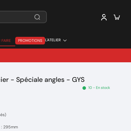
L'ATELIER
 FAIRE
PROMOTIONS
 FAIRE
ier - Spéciale angles - GYS
10 - En stock
nés)
e : 295mm