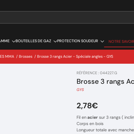
AMME
BOUTEILLES DE GAZ
PROTECTION SOUDEUR
NOTRE SAVOIR
NOTRE SAVOIR
LES MMA
/
Brosses
/
Brosse 3 rangs Acier - Spéciale angles - GYS
RÉFÉRENCE : 044227.G
Brosse 3 rangs Ac
GYS
2,78€
Fil en
acier
sur 3 rangs ( incli
Corps en bois
Longueur totale avec manch