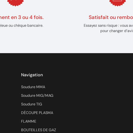
ent en 3 ou 4 fois.
Satisfait ou rembo
bleue ou chèque bancaire.
Essayez sans risque : vous av
pour changer d’avi
Navigation
Soudure MMA
Soudure MIG/MAG
Soudure TIG
DÉCOUPE PLASMA
FLAMME
BOUTEILLES DE GAZ