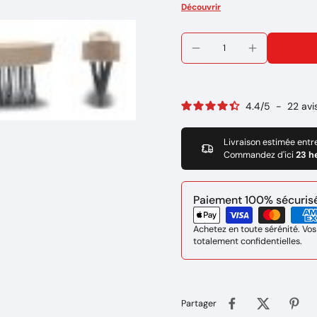
Longueur de la tête : 160 mm
Découvrir
Largeur de la tête : 27 mm
Largeur de la brosse: 15 mm
Longueur de la brosse : 155 
Poids: 95 GR
Marque : GYS
Réference: 044227
4.4
/
5
-
22
avi
Livraison estimée entr
Commandez d'ici
23 h
Paiement 100% sécurisé 
Achetez en toute sérénité. Vos
totalement confidentielles.
Partager