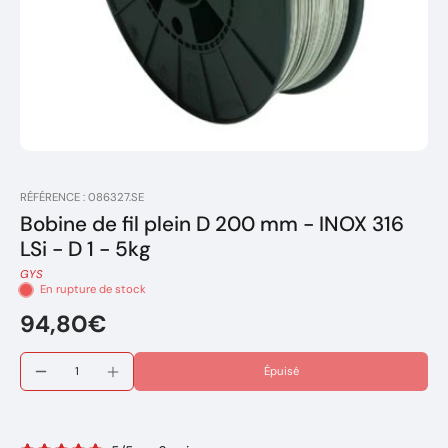
RÉFÉRENCE : 086327.SE
Bobine de fil plein D 200 mm - INOX 316
LSi - D 1 - 5kg
GYS
En rupture de stock
94,80€
Épuisé