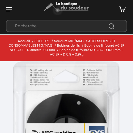
Accueil
/
SOUDURE
/
Soudure MIG/MAG
/
ACCESSOIRES ET
CONSOMMABLES MIG/MAG
/
Bobines de fils
/
Bobine de fil fourré ACIER
NO-GAZ - Diamètre 100 mm
/
Bobine de fil fourré NO-GAZ D 100 mm -
ACIER - D 0,9 - 0,9kg