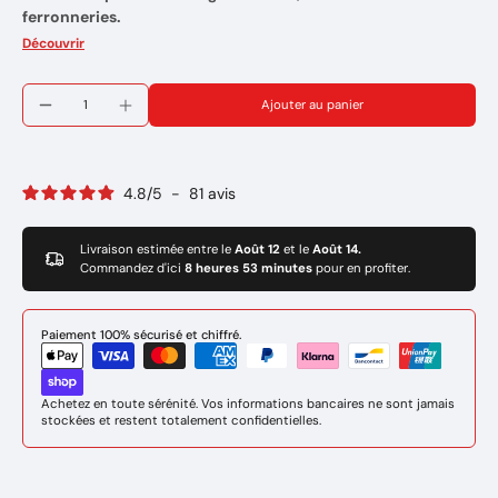
ferronneries.
Soudage des aciers non alliés et des aciers à grains fins
Découvrir
Utilisation sans gaz de protection (NO-GAZ)
Position de soudage : Toutes positions
Ajouter au panier
Marque : GYS
Réference: 086104
4.8
/
5
-
81
avis
Livraison estimée entre le
Août 12
et le
Août 14.
Commandez d'ici
8 heures 53 minutes
pour en profiter.
Paiement 100% sécurisé et chiffré.
Achetez en toute sérénité. Vos informations bancaires ne sont jamais
stockées et restent totalement confidentielles.