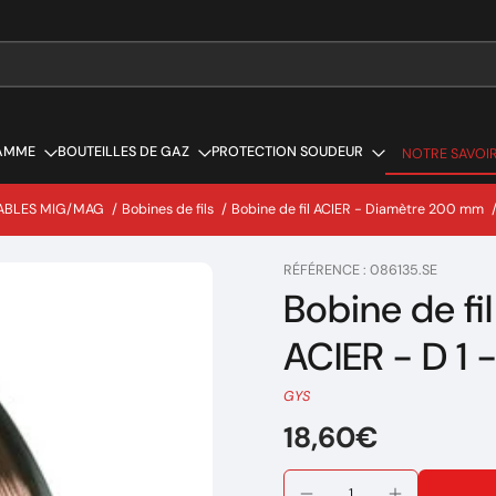
AMME
BOUTEILLES DE GAZ
PROTECTION SOUDEUR
NOTRE SAVOIR
NOTRE SAVOIR
ABLES MIG/MAG
/
Bobines de fils
/
Bobine de fil ACIER - Diamètre 200 mm
RÉFÉRENCE : 086135.SE
Bobine de f
ACIER - D 1 
GYS
18,60€