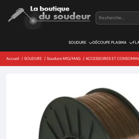
Aller
au
contenu
SOUDURE
DÉCOUPE PLASMA
FL
Accueil
/
SOUDURE
/
Soudure MIG/MAG
/
ACCESSOIRES ET CONSOMM
Passer
aux
informations
sur
le
produit