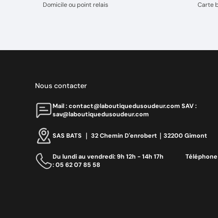
Domicile ou point relais
Carte 
Nous contacter
Mail : contact@laboutiquedusoudeur.comㅤㅤㅤㅤ SAV :
sav@laboutiquedusoudeur.com
SAS BATS ｜ 32 Chemin D'enrobert｜32200 Gimont
Du lundi au vendredi: 9h 12h - 14h 17h ‎ ‎ ‎ ‎ ‎ ‎ ‎ ‎ ‎ ‎ ‎ ‎ ‎ ‎‎ Téléphone
: 05 62 07 85 58