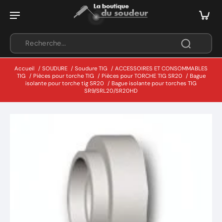
Accueil
/
SOUDURE
/
Soudure TIG
/
ACCESSOIRES ET CONSOMMABLES
TIG
/
Pièces pour torche TIG
/
Pièces pour TORCHE TIG SR20
/
Bague
isolante pour torche tig SR20
/
Bague isolante pour torches TIG
SR9/SRL20/SR20HD