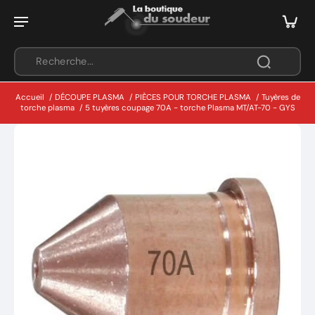
Accueil
/
DÉCOUPE PLASMA
/
PIÈCES POUR TORCHE PLASMA
/
Tuyères de
torche plasma
/
5 tuyères coupage 70A - torche Plasma MT/AT-70 - GYS