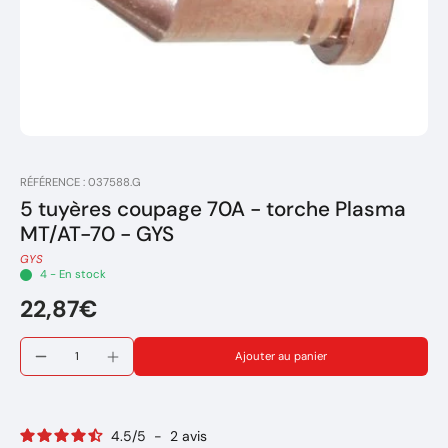
RÉFÉRENCE : 037588.G
5 tuyères coupage 70A - torche Plasma
MT/AT-70 - GYS
GYS
4 - En stock
22,87€
Ajouter au panier
4.5
/
5
-
2
avis