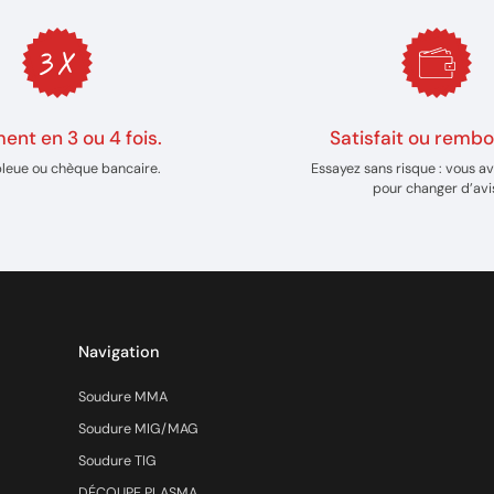
ent en 3 ou 4 fois.
Satisfait ou rembo
bleue ou chèque bancaire.
Essayez sans risque : vous av
pour changer d’avi
Navigation
Soudure MMA
Soudure MIG/MAG
Soudure TIG
DÉCOUPE PLASMA