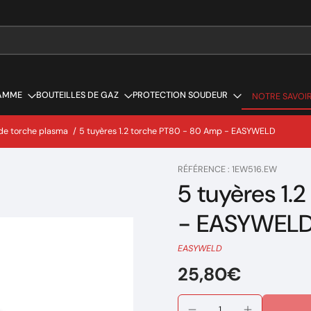
AMME
BOUTEILLES DE GAZ
PROTECTION SOUDEUR
NOTRE SAVOIR
NOTRE SAVOIR
de torche plasma
/
5 tuyères 1.2 torche PT80 - 80 Amp - EASYWELD
RÉFÉRENCE : 1EW516.EW
5 tuyères 1.
- EASYWEL
EASYWELD
25,80€