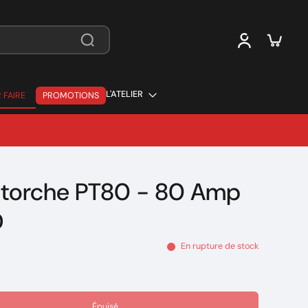
L'ATELIER
 FAIRE
PROMOTIONS
 FAIRE
2 torche PT80 - 80 Amp
D
En rupture de stock
Épuisé