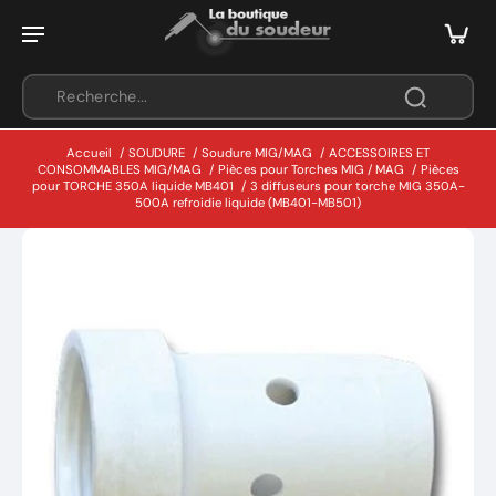
Accueil
/
SOUDURE
/
Soudure MIG/MAG
/
ACCESSOIRES ET
CONSOMMABLES MIG/MAG
/
Pièces pour Torches MIG / MAG
/
Pièces
pour TORCHE 350A liquide MB401
/
3 diffuseurs pour torche MIG 350A-
500A refroidie liquide (MB401-MB501)