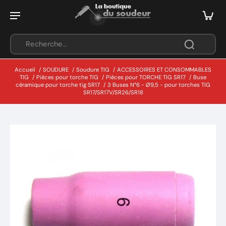
Accueil
/
SOUDURE
/
Soudure TIG
/
ACCESSOIRES ET CONSOMMABLES
TIG
/
Pièces pour torche TIG
/
Pièces pour TORCHE TIG SR17
/
Buse
céramique pour torche tig SR17
/
3 Buses N°6 - Ø9,5 - pour torches TIG
SR17/SR17V/SR26/SR18