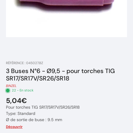
RÉFÉRENCE : 045027.BZ
3 Buses N°6 - Ø9,5 - pour torches TIG
SR17/SR17V/SR26/SR18
BINZEL
22 - En stock
5,04€
Pour torches TIG SR17/SR17V/SR26/SR18
Type: Standard
Ø de sortie de buse : 9.5 mm
Longueur totale : 47 mm
Découvrir
N° de buse : 6