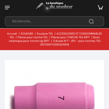
Accueil
/
SOUDURE
/
Soudure TIG
/
ACCESSOIRES ET CONSOMMABLES
TIG
/
Pièces pour torche TIG
/
Pièces pour TORCHE TIG SR17
/
Buse
céramique pour torche tig SR17
/
3 Buses N°7 - Ø11 - pour torches TIG
SR17/SR17V/SR26/SR18