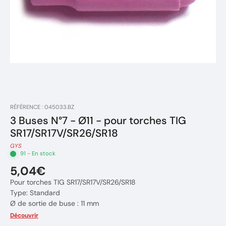
RÉFÉRENCE : 045033.BZ
3 Buses N°7 - Ø11 - pour torches TIG
SR17/SR17V/SR26/SR18
GYS
91 - En stock
5,04€
Pour torches TIG SR17/SR17V/SR26/SR18
Type: Standard
Ø de sortie de buse : 11 mm
Longueur totale : 47 mm
Découvrir
N° de buse : 7