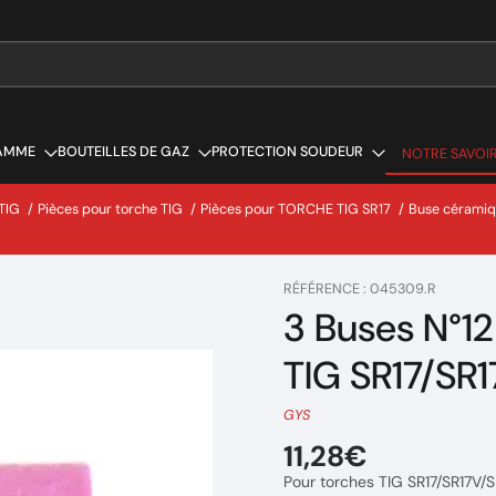
AMME
BOUTEILLES DE GAZ
PROTECTION SOUDEUR
NOTRE SAVOIR
NOTRE SAVOIR
TIG
/
Pièces pour torche TIG
/
Pièces pour TORCHE TIG SR17
/
Buse céramiqu
RÉFÉRENCE : 045309.R
3 Buses N°12
TIG SR17/SR
GYS
11,28€
Pour torches TIG SR17/SR17V/