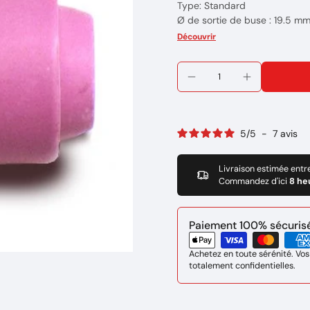
Type: Standard
Ø de sortie de buse : 19.5 m
Longueur totale : 47 mm
Découvrir
N° de buse : 12
Pour les travaux de soudures s
5
/
5
-
7
avis
Livraison estimée entr
Commandez d'ici
8 he
Paiement 100% sécurisé 
Achetez en toute sérénité. Vos
totalement confidentielles.