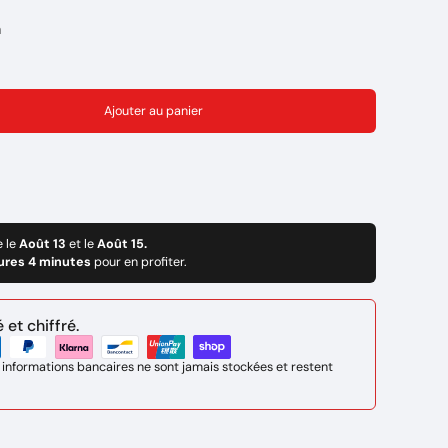
m
ur une forte intensités.
Ajouter au panier
e le
Août 13
et le
Août 15.
ures 4 minutes
pour en profiter.
et chiffré.
 informations bancaires ne sont jamais stockées et restent