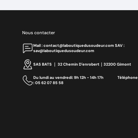
Nous contacter
Mail : contact@laboutiquedusoudeur.comㅤㅤㅤㅤ SAV :
sav@laboutiquedusoudeur.com
SAS BATS ｜ 32 Chemin D'enrobert｜32200 Gimont
Du lundi au vendredi: 9h 12h - 14h 17h ‎ ‎ ‎ ‎ ‎ ‎ ‎ ‎ ‎ ‎ ‎ ‎ ‎ ‎‎ Téléphone
: 05 62 07 85 58