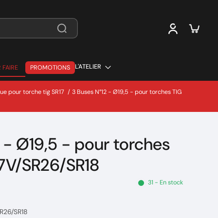
L'ATELIER
 FAIRE
PROMOTIONS
 FAIRE
e pour torche tig SR17
/
3 Buses N°12 - Ø19,5 - pour torches TIG
 - Ø19,5 - pour torches
17V/SR26/SR18
31 - En stock
SR26/SR18