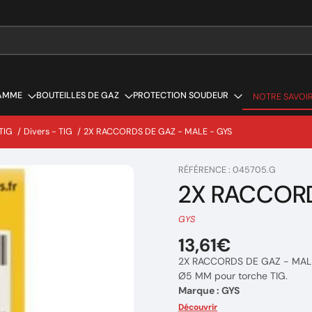
AMME
BOUTEILLES DE GAZ
PROTECTION SOUDEUR
NOTRE SAVOIR
NOTRE SAVOIR
TIG
/
Divers - TIG
/
2X RACCORDS DE GAZ - MALE - GYS
RÉFÉRENCE : 045705.G
2X RACCORD
GYS
13,61€
2X RACCORDS DE GAZ - MAL
Ø5 MM pour torche TIG.
Marque : GYS
Réference: 045705
Découvrir