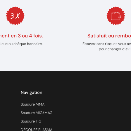
ent en 3 ou 4 fois.
Satisfait ou rembo
bleue ou chèque bancaire.
Essayez sans risque : vous av
pour changer d’avi
Navigation
Soudure MMA
Soudure MIG/MAG
Soudure TIG
DÉCOUPE PLASMA