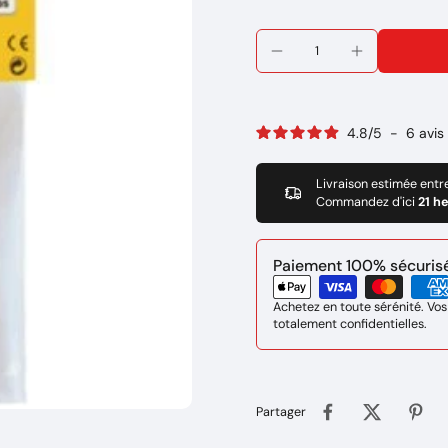
4.8
/
5
-
6
avis
Livraison estimée entr
Commandez d'ici
21 h
Paiement 100% sécurisé 
Achetez en toute sérénité. Vos
totalement confidentielles.
Partager