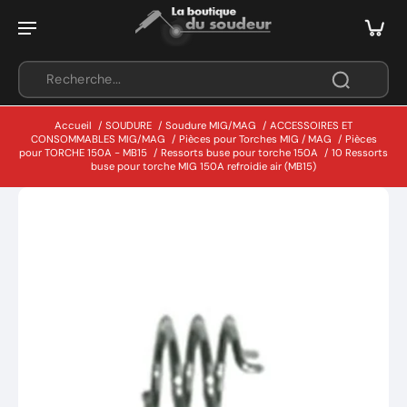
Accueil
/
SOUDURE
/
Soudure MIG/MAG
/
ACCESSOIRES ET
CONSOMMABLES MIG/MAG
/
Pièces pour Torches MIG / MAG
/
Pièces
pour TORCHE 150A - MB15
/
Ressorts buse pour torche 150A
/
10 Ressorts
buse pour torche MIG 150A refroidie air (MB15)